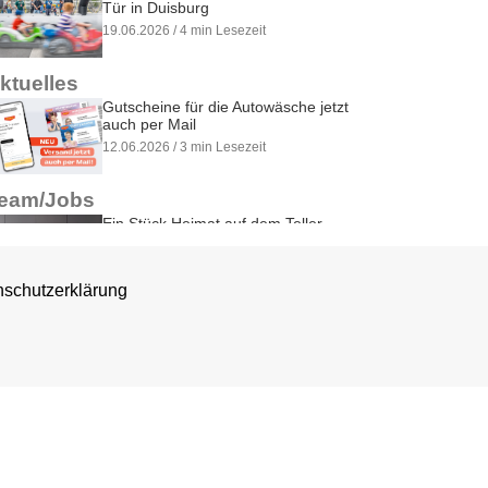
Tür in Duisburg
19.06.2026 / 4 min Lesezeit
ktuelles
Gutscheine für die Autowäsche jetzt
auch per Mail
12.06.2026 / 3 min Lesezeit
eam/Jobs
Ein Stück Heimat auf dem Teller
02.06.2026 / 2 min Lesezeit
schutzerklärung
ktuelles
Logistik-Zuschlag auf alle Ölwechsel
20.05.2026 / 1 min Lesezeit
ktuelles
227 Mal Teamgeist in Bewegung
11.05.2026 / 6 min Lesezeit