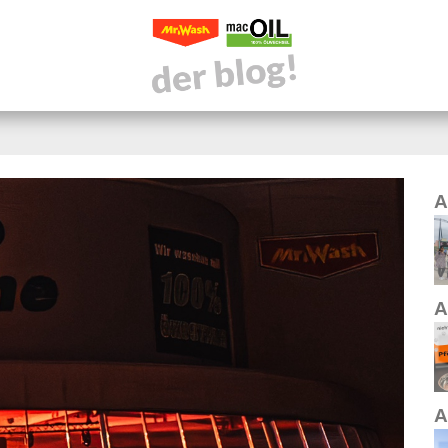
A
A
A