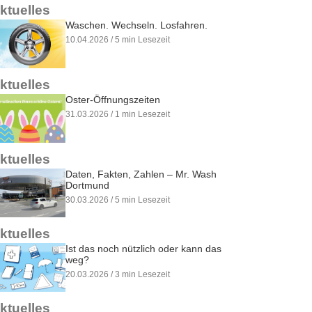
ktuelles
Waschen. Wechseln. Losfahren.
10.04.2026 / 5 min Lesezeit
ktuelles
Oster-Öffnungszeiten
31.03.2026 / 1 min Lesezeit
ktuelles
Daten, Fakten, Zahlen – Mr. Wash
Dortmund
30.03.2026 / 5 min Lesezeit
ktuelles
Ist das noch nützlich oder kann das
weg?
20.03.2026 / 3 min Lesezeit
ktuelles