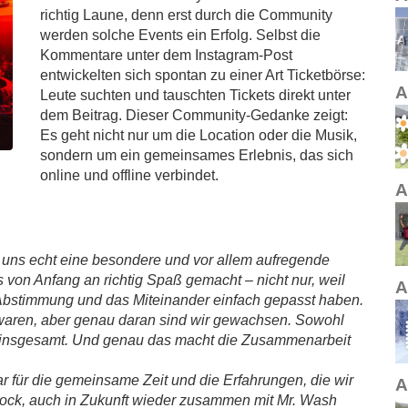
richtig Laune, denn erst durch die Community
werden solche Events ein Erfolg. Selbst die
Kommentare unter dem Instagram-Post
entwickelten sich spontan zu einer Art Ticketbörse:
A
Leute suchten und tauschten Tickets direkt unter
dem Beitrag. Dieser Community-Gedanke zeigt:
Es geht nicht nur um die Location oder die Musik,
sondern um ein gemeinsames Erlebnis, das sich
online und offline verbindet.
A
ür uns echt eine besondere und vor allem aufregende
von Anfang an richtig Spaß gemacht – nicht nur, weil
A
e Abstimmung und das Miteinander einfach gepasst haben.
 waren, aber genau daran sind wir gewachsen. Sowohl
r6ix insgesamt. Und genau das macht die Zusammenarbeit
r für die gemeinsame Zeit und die Erfahrungen, die wir
A
 Bock, auch in Zukunft wieder zusammen mit Mr. Wash