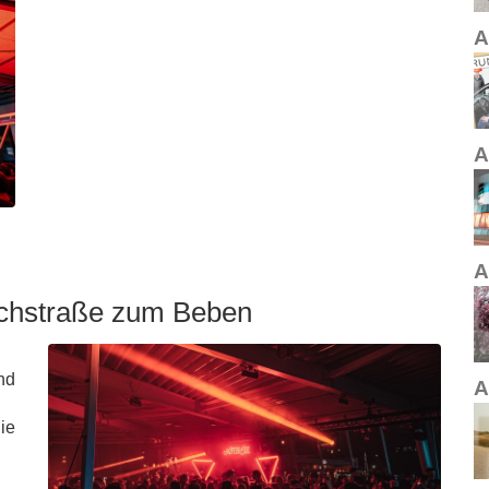
A
A
A
aschstraße zum Beben
nd
A
ie