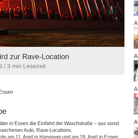
A
rd zur Rave-Location
A
 / 3 min Lesezeit
A
 Essen
be
A
ter in Essen die Einfahrt der Waschstraße – aus sonst
ewaschenen Auto, Rave-Locations.
de am 11. April in Hannover und am 18. April in Essen