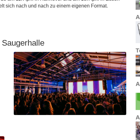
elt sich nach und nach zu einem eigenen Format.
A
 Saugerhalle
T
A
A