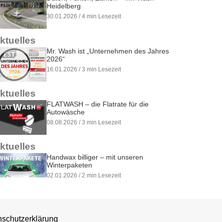
Heidelberg
30.01.2026 / 4 min Lesezeit
ktuelles
Mr. Wash ist „Unternehmen des Jahres
2026“
16.01.2026 / 3 min Lesezeit
ktuelles
FLATWASH – die Flatrate für die
Autowäsche
08.08.2026 / 3 min Lesezeit
ktuelles
Handwax billiger – mit unseren
Winterpaketen
02.01.2026 / 2 min Lesezeit
ktuelles
Ein glänzendes Jahr!
schutzerklärung
30.12.2025 / 8 min Lesezeit