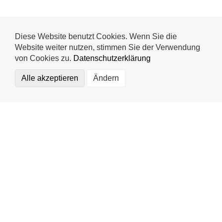
Diese Website benutzt Cookies. Wenn Sie die
Website weiter nutzen, stimmen Sie der Verwendung
von Cookies zu.
Datenschutzerklärung
Alle akzeptieren
Ändern
Funktional (notwendig)
Statistics
Externe Medien
Mr. Wash Autoservice AG
Impressum
Speichern
Datenschutz
Kontakt
Mr. Wash