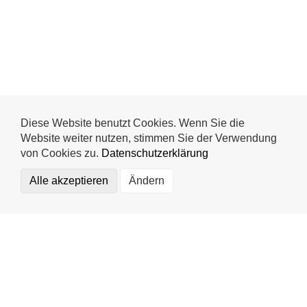
Diese Website benutzt Cookies. Wenn Sie die
Website weiter nutzen, stimmen Sie der Verwendung
von Cookies zu.
Datenschutzerklärung
Alle akzeptieren
Ändern
Funktional (notwendig)
Statistics
Externe Medien
Mr. Wash Autoservice AG
Impressum
Speichern
Datenschutz