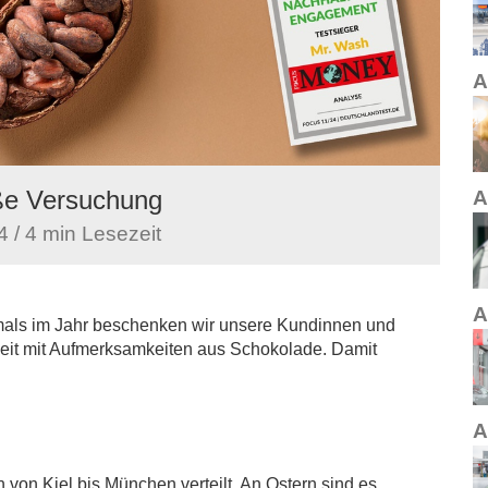
A
ße Versuchung
A
 / 4 min Lesezeit
A
mals im Jahr beschenken wir unsere Kundinnen und
it mit Aufmerksamkeiten aus Schokolade. Damit
A
 von Kiel bis München verteilt. An Ostern sind es