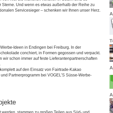
r Sterne. Und wenn es etwas außerhalb der Reihe zu
tionalen Servicesieger – schenken wir Ihnen unser Herz.
A
T
erbe-Ideen in Endingen bei Freiburg. In der
Schokolade conchiert, in Formen gegossen und verpackt.
 wir schon immer auf feste Lieferantenpartnerschaften
.
A
 komplett auf den Einsatz von Fairtrade-Kakao
trieb und Partnerprogramm bei VOGEL’S Süsse-Werbe-
A
ojekte
et werden, stammen zu großen Teilen aus Süd- und