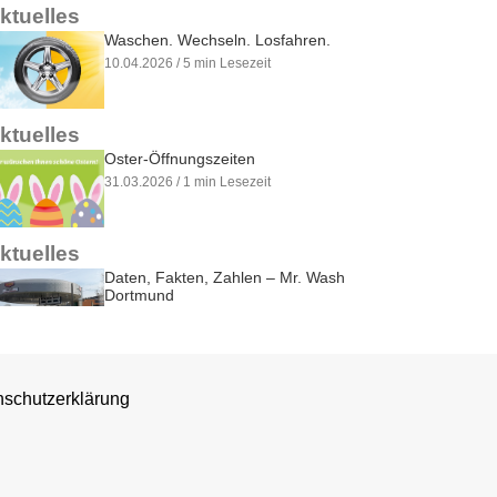
ktuelles
Waschen. Wechseln. Losfahren.
10.04.2026 / 5 min Lesezeit
ktuelles
Oster-Öffnungszeiten
31.03.2026 / 1 min Lesezeit
ktuelles
Daten, Fakten, Zahlen – Mr. Wash
Dortmund
30.03.2026 / 5 min Lesezeit
ktuelles
Ist das noch nützlich oder kann das
schutzerklärung
weg?
20.03.2026 / 3 min Lesezeit
ktuelles