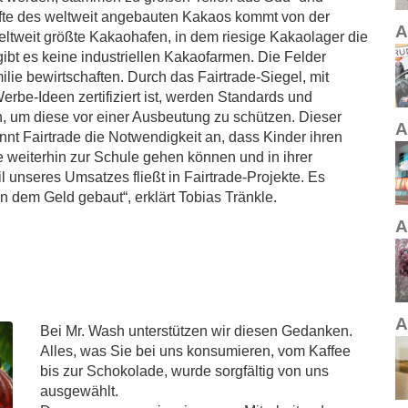
älfte des weltweit angebauten Kakaos kommt von der
A
weltweit größte Kakaohafen, in dem riesige Kakaolager die
bt es keine industriellen Kakaofarmen. Die Felder
lie bewirtschaften. Durch das Fairtrade-Siegel, mit
e-Ideen zertifiziert ist, werden Standards und
 um diese vor einer Ausbeutung zu schützen. Dieser
A
nnt Fairtrade die Notwendigkeit an, dass Kinder ihren
ie weiterhin zur Schule gehen können und in ihrer
l unseres Umsatzes fließt in Fairtrade-Projekte. Es
 dem Geld gebaut“, erklärt Tobias Tränkle.
A
A
Bei Mr. Wash unterstützen wir diesen Gedanken.
Alles, was Sie bei uns konsumieren, vom Kaffee
bis zur Schokolade, wurde sorgfältig von uns
ausgewählt.