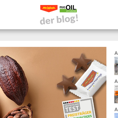
A
A
A