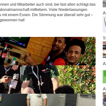
nnen und Mitarbeiter auch sind, bei fast allen schlägt das
ationalmannschaft mitfiebern. Viele Niederlassungen
A
 mit einem Essen. Die Stimmung war überall sehr gut –
 gewonnen hat!
T
A
A