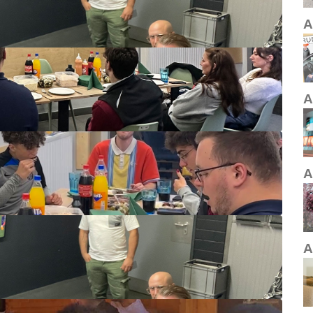
A
A
A
A