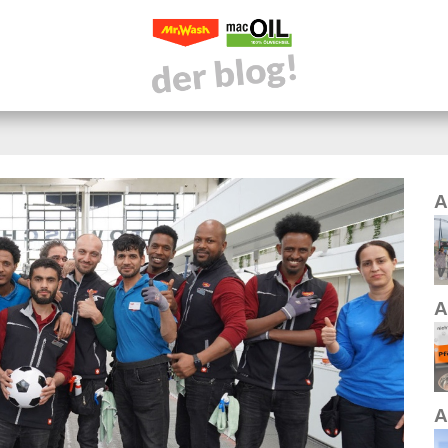
A
A
A